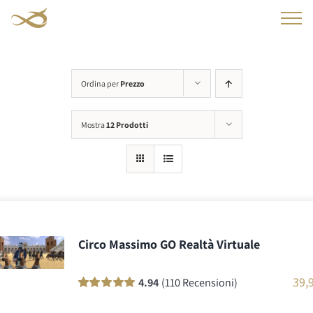
Salta
al
contenuto
Ordina per
Prezzo
Mostra
12 Prodotti
Circo Massimo GO Realtà Virtuale
39,
4.94
(110 Recensioni)
Valutato
110
100
su 5 su base di