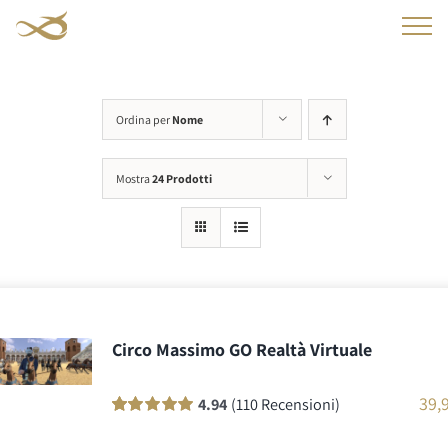
Salta
al
contenuto
Ordina per
Nome
Mostra
24 Prodotti
Circo Massimo GO Realtà Virtuale
39,
4.94
(110 Recensioni)
Valutato
110
100
su 5 su base di