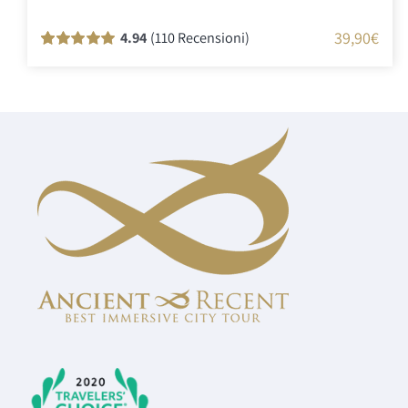
39,90
€
4.94
(110 Recensioni)
Valutato
110
100
su 5 su base di
recensioni