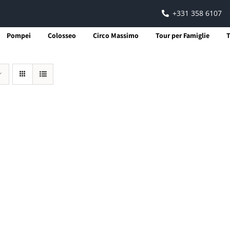
+331 358 6107
Pompei
Colosseo
Circo Massimo
Tour per Famiglie
T