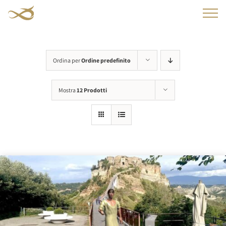
Salta
al
contenuto
Ordina per
Ordine predefinito
Mostra
12 Prodotti