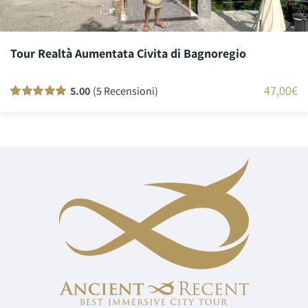
Tour Realtà Aumentata Civita di Bagnoregio
47,00
€
5.00
(5 Recensioni)
Valutato
5
100
su 5 su base di
recensioni