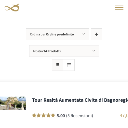
Salta
al
contenuto
Ordina per
Ordine predefinito
Mostra
24 Prodotti
Tour Realtà Aumentata Civita di Bagnoregi
47,
5.00
(5 Recensioni)
Valutato
5
100
su 5 su base di