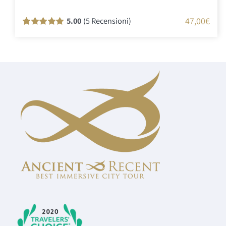
47,00
€
5.00
(5 Recensioni)
Valutato
5
100
su 5 su base di
recensioni