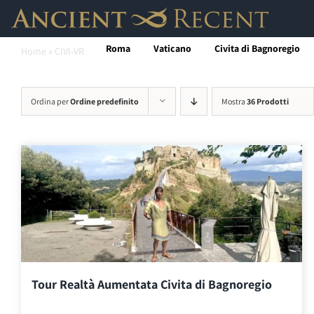
Salta
al
Roma
Vaticano
Civita di Bagnoregio
Home
»
CIVI-VR
contenuto
Ordina per
Ordine predefinito
Mostra
36 Prodotti
Tour Realtà Aumentata Civita di Bagnoregio