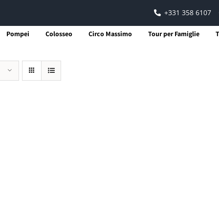
+331 358 6107
Pompei
Colosseo
Circo Massimo
Tour per Famiglie
T