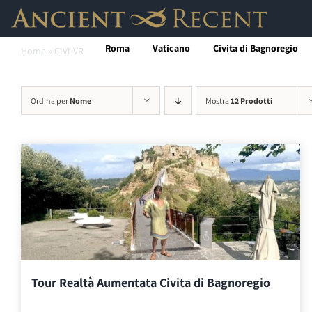
Salta
al
Roma
Vaticano
Civita di Bagnoregio
Home
»
CIVI-VR
contenuto
Ordina per
Nome
Mostra
12 Prodotti
Tour Realtà Aumentata Civita di Bagnoregio