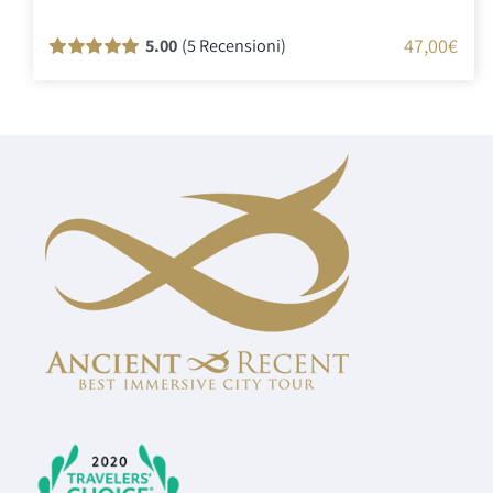
47,00
€
5.00
(5 Recensioni)
Valutato
5
100
su 5 su base di
recensioni