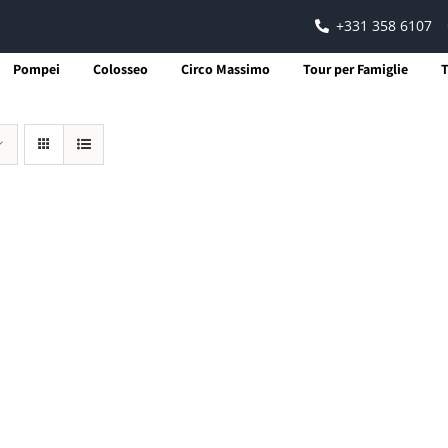
+331 358 6107
Pompei
Colosseo
Circo Massimo
Tour per Famiglie
T