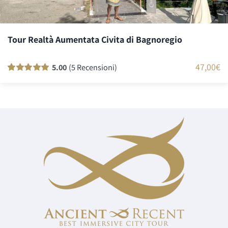
Tour Realtà Aumentata Civita di Bagnoregio
47,00
€
5.00
(5 Recensioni)
Valutato
5
100
su 5 su base di
recensioni