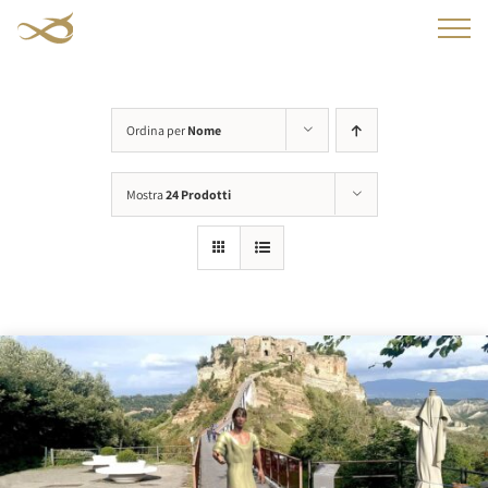
Salta
al
contenuto
Ordina per
Nome
Mostra
24 Prodotti