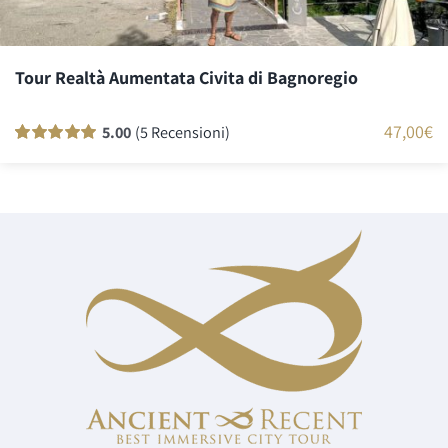
Tour Realtà Aumentata Civita di Bagnoregio
47,00
€
5.00
(5 Recensioni)
Valutato
5
100
su 5 su base di
recensioni