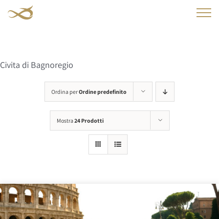
Salta
al
contenuto
Civita di Bagnoregio
Ordina per
Ordine predefinito
Mostra
24 Prodotti