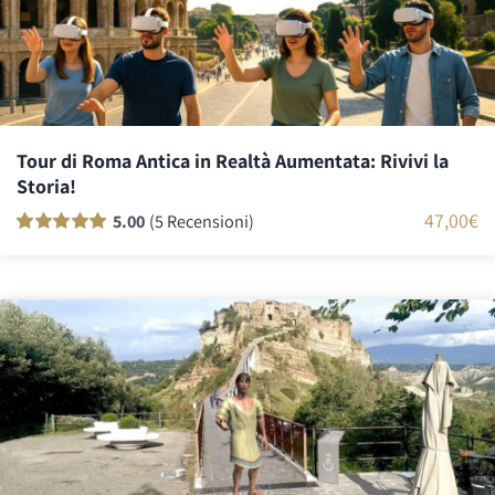
Tour di Roma Antica in Realtà Aumentata: Rivivi la
Storia!
47,00
€
5.00
(5 Recensioni)
Valutato
5
100
su 5 su base di
recensioni