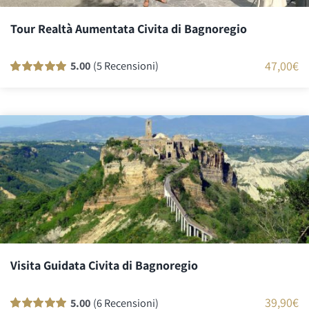
Tour Realtà Aumentata Civita di Bagnoregio
47,00
€
5.00
(5 Recensioni)
Valutato
5
100
su 5 su base di
recensioni
Visita Guidata Civita di Bagnoregio
39,90
€
5.00
(6 Recensioni)