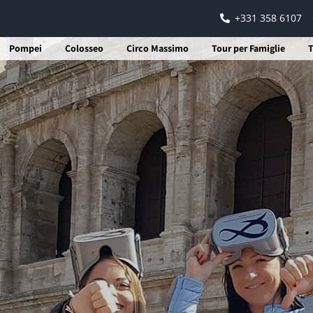
+331 358 6107
Pompei
Colosseo
Circo Massimo
Tour per Famiglie
T