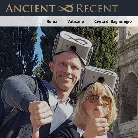
Salta
al
Roma
Vaticano
Civita di Bagnoregio
contenuto