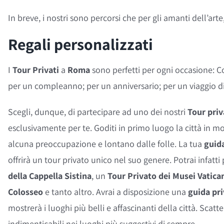
In breve, i nostri sono percorsi che per gli amanti dell’art
Regali personalizzati
I
Tour Privati
a
Roma
sono perfetti per ogni occasione: Cop
per un compleanno; per un anniversario; per un viaggio d
Scegli, dunque, di partecipare ad uno dei nostri
Tour pri
esclusivamente per te. Goditi in primo luogo la città in m
alcuna preoccupazione e lontano dalle folle. La tua
guida
offrirà un tour privato unico nel suo genere. Potrai infatt
della Cappella Sistina
, un
Tour Privato dei Musei Vatica
Colosseo
e tanto altro. Avrai a disposizione una
guida pri
mostrerà i luoghi più belli e affascinanti della città. Scatter
indimenticabili nei luoghi più suggestivi di sempre.