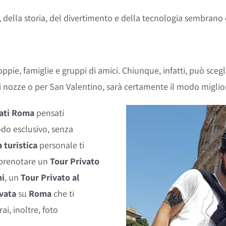
e, della storia, del divertimento e della tecnologia sembrano 
pie, famiglie e gruppi di amici. Chiunque, infatti, può scegli
i nozze o per San Valentino, sarà certamente il modo miglio
vati Roma
pensati
odo esclusivo, senza
 turistica
personale ti
i prenotare un
Tour Privato
ni
, un
Tour Privato al
vata
su
Roma
che ti
ai, inoltre, foto