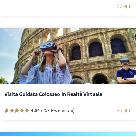
72,90
€
Visita Guidata Colosseo in Realtà Virtuale
65,00
€
4.84
(259 Recensioni)
Valutato
259
100
su 5 su base di
recensioni