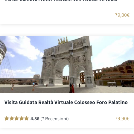
79,00
€
Visita Guidata Realtà Virtuale Colosseo Foro Palatino
79,90
€
4.86
(7 Recensioni)
Valutato
7
100
su 5 su base di