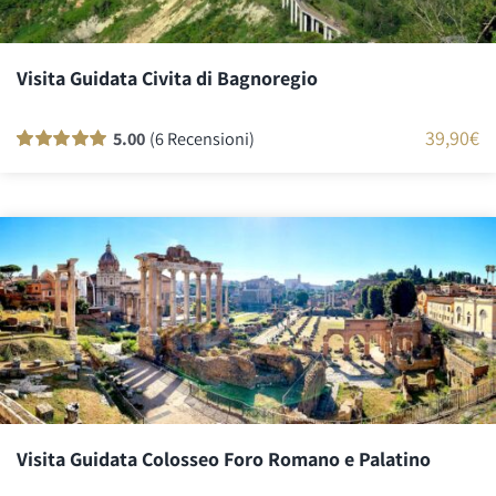
Visita Guidata Civita di Bagnoregio
39,90
€
5.00
(6 Recensioni)
Valutato
6
100
su 5 su base di
recensioni
Visita Guidata Colosseo Foro Romano e Palatino