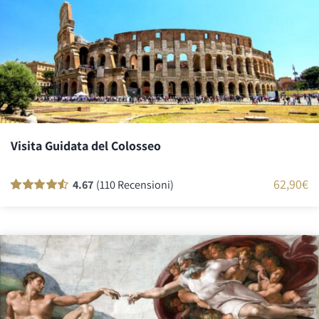
Visita Guidata del Colosseo
62,90
€
4.67
(110 Recensioni)
Valutato
110
90
su 5 su base
di
recensioni