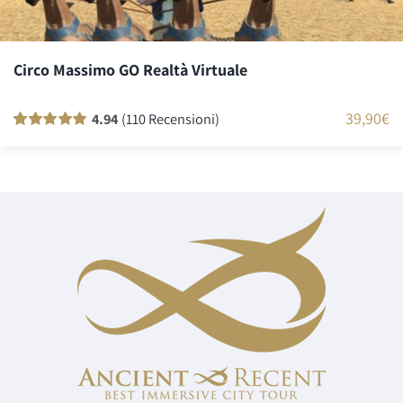
Circo Massimo GO Realtà Virtuale
39,90
€
4.94
(110 Recensioni)
Valutato
110
100
su 5 su base di
recensioni