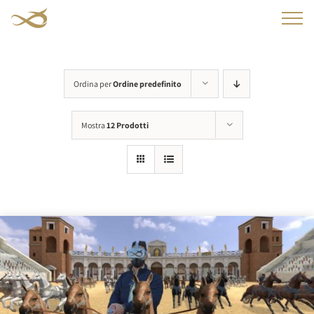
Salta
al
contenuto
Ordina per
Ordine predefinito
Mostra
12 Prodotti