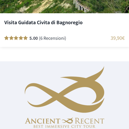
Visita Guidata Civita di Bagnoregio
39,90
€
5.00
(6 Recensioni)
Valutato
6
100
su 5 su base di
recensioni