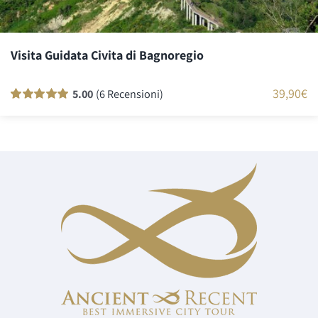
Visita Guidata Civita di Bagnoregio
39,90
€
5.00
(6 Recensioni)
Valutato
6
100
su 5 su base di
recensioni