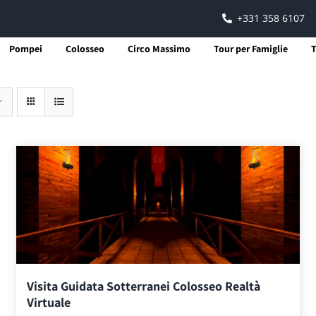
+331 358 6107
Pompei
Colosseo
Circo Massimo
Tour per Famiglie
T
Visita Guidata Sotterranei Colosseo Realtà
Virtuale