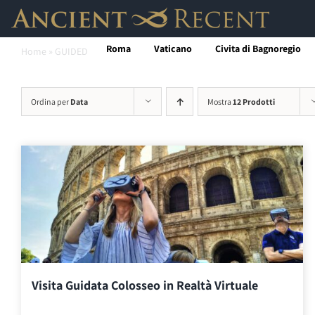
Salta
al
Roma
Vaticano
Civita di Bagnoregio
Home
»
GUIDED
contenuto
Ordina per
Data
Mostra
12 Prodotti
Visita Guidata Colosseo in Realtà Virtuale