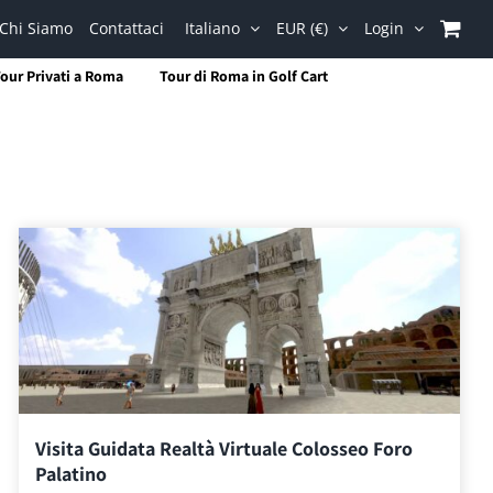
Chi Siamo
Contattaci
Italiano
EUR (€)
Login
our Privati a Roma
Tour di Roma in Golf Cart
Visita Guidata Realtà Virtuale Colosseo Foro
Palatino