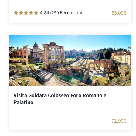
65,00
€
4.84
(259 Recensioni)
Valutato
259
100
su 5 su base di
recensioni
Visita Guidata Colosseo Foro Romano e
Palatino
72,90
€