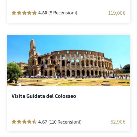
119,00
€
4.80
(5 Recensioni)
Valutato
5
100
su 5 su base di
recensioni
Visita Guidata del Colosseo
62,90
€
4.67
(110 Recensioni)
Valutato
110
90
su 5 su base