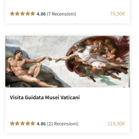
79,90
€
4.86
(7 Recensioni)
Valutato
7
100
su 5 su base di
recensioni
Visita Guidata Musei Vaticani
119,90
€
4.86
(21 Recensioni)
Valutato
21
100
su 5 su base di