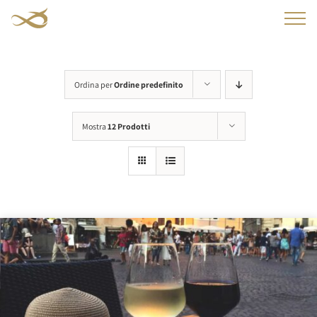
Salta
al
contenuto
Ordina per
Ordine predefinito
Mostra
12 Prodotti