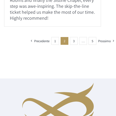
Rooms and finally the Sistine Chapel, every
step was awe-inspiring. The skip-the-line
ticket helped us make the most of our time.
Highly recommend!
Precedente
1
2
3
…
5
Prossimo