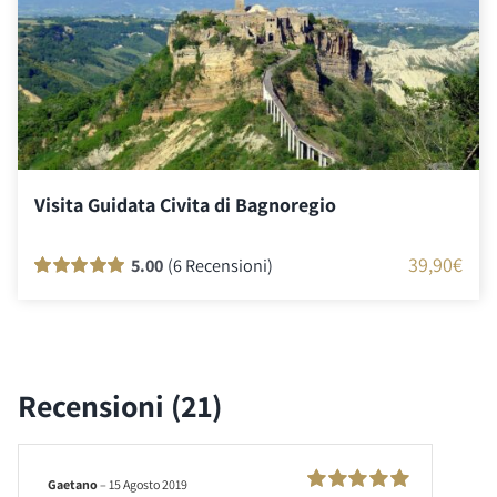
Visita Guidata Civita di Bagnoregio
39,90
€
5.00
(6 Recensioni)
Valutato
6
100
su 5 su base di
recensioni
Recensioni (21)
Gaetano
–
15 Agosto 2019