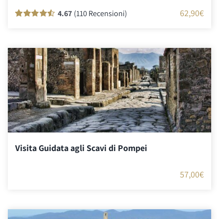
62,90
€
4.67
(110 Recensioni)
Valutato
110
90
su 5 su base
di
recensioni
Visita Guidata agli Scavi di Pompei
57,00
€