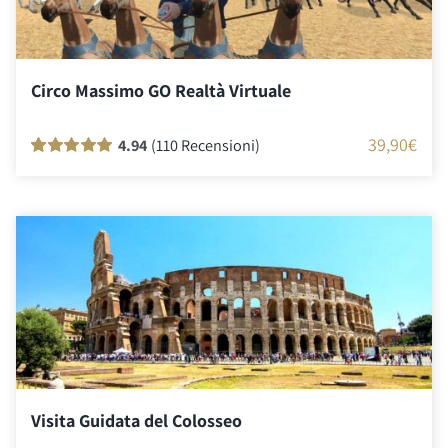
Circo Massimo GO Realtà Virtuale
39,90
€
4.94
(110 Recensioni)
Valutato
110
100
su 5 su base di
recensioni
Visita Guidata del Colosseo