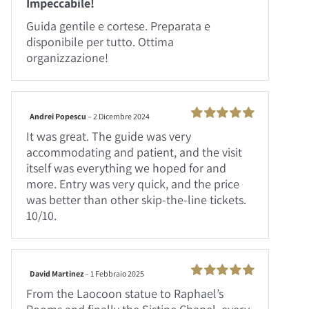
Impeccabile!
su 5
Guida gentile e cortese. Preparata e
disponibile per tutto. Ottima
organizzazione!
Andrei Popescu
–
2 Dicembre 2024
Valutato
100
It was great. The guide was very
su 5
accommodating and patient, and the visit
itself was everything we hoped for and
more. Entry was very quick, and the price
was better than other skip-the-line tickets.
10/10.
David Martinez
–
1 Febbraio 2025
Valutato
100
From the Laocoon statue to Raphael’s
su 5