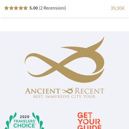
39,90
€
5.00
(2 Recensioni)
Valutato
1
100
su 5 su base di
recensioni