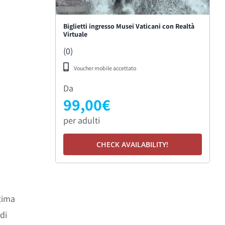
Biglietti ingresso Musei Vaticani con Realtà
Virtuale
(0)
Voucher mobile accettato
Da
99,00
€
per adulti
CHECK AVAILABILITY!
tima
di