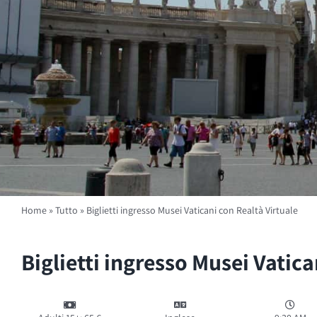
Home
»
Tutto
»
Biglietti ingresso Musei Vaticani con Realtà Virtuale
Biglietti ingresso Musei Vatica