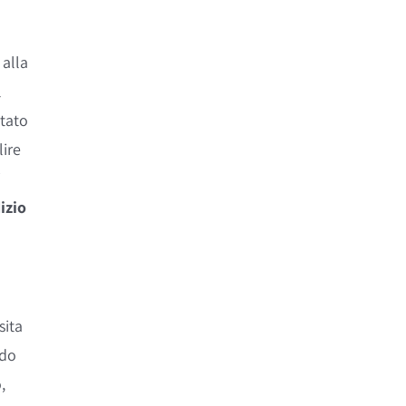
 alla
l
ttato
lire
i
izio
sita
ndo
,