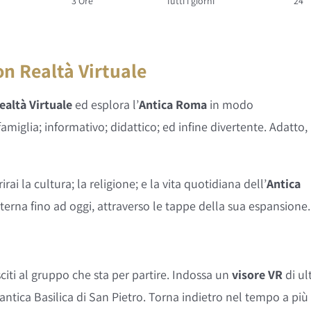
3 Ore
Tutti i giorni
24
on Realtà Virtuale
ealtà Virtuale
ed esplora l’
Antica Roma
in modo
miglia; informativo; didattico; ed infine divertente. Adatto,
rirai la cultura; la religione; e la vita quotidiana dell’
Antica
 Eterna fino ad oggi, attraverso le tappe della sua espansione.
citi al gruppo che sta per partire. Indossa un
visore VR
di ul
ntica Basilica di San Pietro. Torna indietro nel tempo a più 