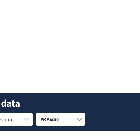
 data
rsona