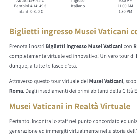
Adulti 15+: 65 €
Inglese
9:30 AM
Bambini 4-14: 49 €
Italiano
11:00 AM
Infanti 0-3: 0 €
1:30 PM
Biglietti ingresso Musei Vaticani c
Prenota i nostri
Biglietti ingresso Musei Vaticani
con
R
completamente virtuale ed innovativo! Un vero tour di fa
dunque, a tutte le fasce d’età.
Attraverso questo tour virtuale dei
Musei Vaticani
, scop
Roma
. Dagli insediamenti dei primi abitanti della Città
Musei Vaticani in Realtà Virtuale
Pertanto, incontra lo staff nel punto concordato ed unis
generazione ed immergiti virtualmente nella storia dell’a