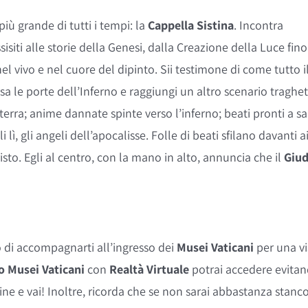
ù grande di tutti i tempi: la
Cappella Sistina
. Incontra
sisiti alle storie della Genesi, dalla Creazione della Luce fino
l vivo e nel cuore del dipinto. Sii testimone di come tutto i
sa le porte dell’Inferno e raggiungi un altro scenario traghe
erra; anime dannate spinte verso l’inferno; beati pronti a sa
ì, gli angeli dell’apocalisse. Folle di beati sfilano davanti a
Cristo. Egli al centro, con la mano in alto, annuncia che il
Giud
eto di accompagnarti all’ingresso dei
Musei Vaticani
per una vi
o
Musei Vaticani
con
Realtà Virtuale
potrai accedere evita
tine e vai! Inoltre, ricorda che se non sarai abbastanza stanco