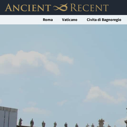
Salta
al
Roma
Vaticano
Civita di Bagnoregio
contenuto