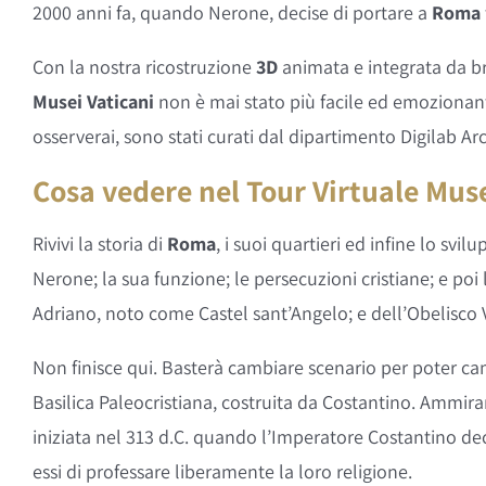
2000 anni fa, quando Nerone, decise di portare a
Roma
Con la nostra ricostruzione
3D
animata e integrata da bra
Musei Vaticani
non è mai stato più facile ed emozionante
osserverai, sono stati curati dal dipartimento Digilab A
Cosa vedere nel Tour Virtuale Muse
Rivivi la storia di
Roma
, i suoi quartieri ed infine lo svil
Nerone; la sua funzione; le persecuzioni cristiane; e poi
Adriano, noto come Castel sant’Angelo; e dell’Obelisco
Non finisce qui. Basterà cambiare scenario per poter cam
Basilica Paleocristiana, costruita da Costantino. Ammirane
iniziata nel 313 d.C. quando l’Imperatore Costantino deci
essi di professare liberamente la loro religione.