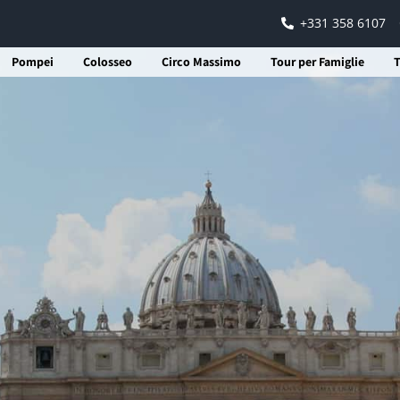
+331 358 6107
Pompei
Colosseo
Circo Massimo
Tour per Famiglie
T