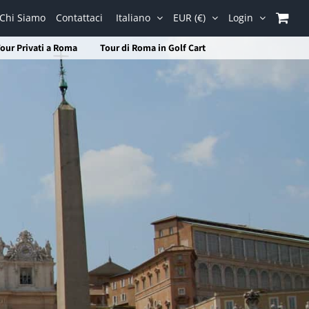
Chi Siamo
Contattaci
Italiano
EUR (€)
Login
our Privati a Roma
Tour di Roma in Golf Cart