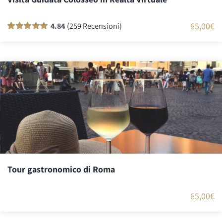
65,00
€
4.84
(259 Recensioni)
Valutato
259
100
su 5 su base di
recensioni
Tour gastronomico di Roma
65,00
€