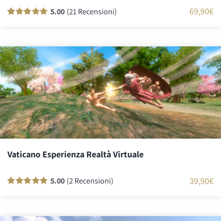
69,90
€
5.00
(21 Recensioni)
Valutato
21
100
su 5 su base di
recensioni
Vaticano Esperienza Realtà Virtuale
39,90
€
5.00
(2 Recensioni)
Valutato
1
100
su 5 su base di
recensioni