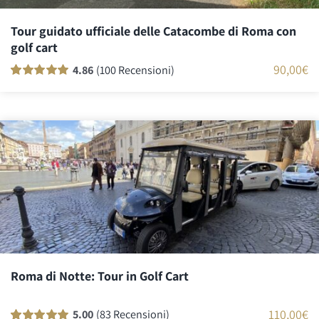
Tour guidato ufficiale delle Catacombe di Roma con
golf cart
90,00
€
4.86
(100 Recensioni)
Valutato
99
100
su 5 su base di
recensioni
Roma di Notte: Tour in Golf Cart
110,00
€
5.00
(83 Recensioni)