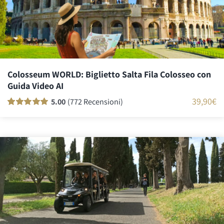
Colosseum WORLD: Biglietto Salta Fila Colosseo con
Guida Video AI
39,90
€
5.00
(772 Recensioni)
Valutato
771
100
su 5 su base di
recensioni