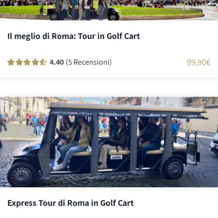
Il meglio di Roma: Tour in Golf Cart
99,90
€
4.40
(5 Recensioni)
Valutato
5
90
su 5 su base
di
recensioni
Express Tour di Roma in Golf Cart