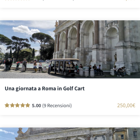
Valutato
83
100
su 5 su base di
recensioni
Una giornata a Roma in Golf Cart
250,00
€
5.00
(9 Recensioni)
Valutato
9
100
su 5 su base di
recensioni