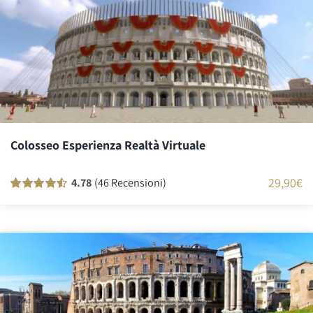
Colosseo Esperienza Realtà Virtuale
29,90
€
4.78
(46 Recensioni)
Valutato
46
90
su 5 su base
di
recensioni