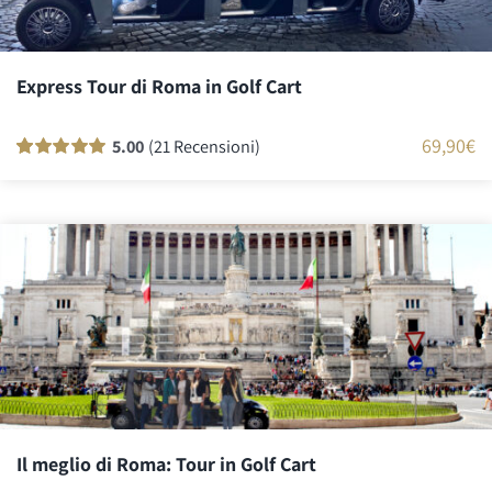
Express Tour di Roma in Golf Cart
69,90
€
5.00
(21 Recensioni)
Valutato
21
100
su 5 su base di
recensioni
Il meglio di Roma: Tour in Golf Cart