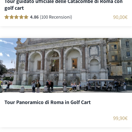
Tour guidato ufficiale delle Catacombe di Roma con
golf cart
90,00
€
4.86
(100 Recensioni)
Valutato
99
100
su 5 su base di
recensioni
Tour Panoramico di Roma in Golf Cart
99,90
€