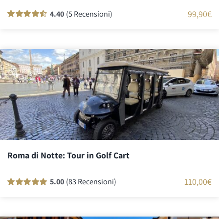
99,90
€
4.40
(5 Recensioni)
Valutato
5
90
su 5 su base
di
recensioni
Roma di Notte: Tour in Golf Cart
110,00
€
5.00
(83 Recensioni)
Valutato
83
100
su 5 su base di
recensioni