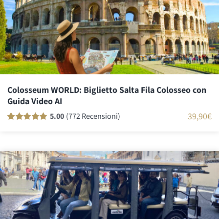
Colosseum WORLD: Biglietto Salta Fila Colosseo con
Guida Video AI
39,90
€
5.00
(772 Recensioni)
Valutato
771
100
su 5 su base di
recensioni