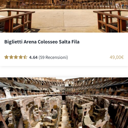
Biglietti Arena Colosseo Salta Fila
49,00
€
4.64
(59 Recensioni)
Valutato
58
90
su 5 su base
di
recensioni