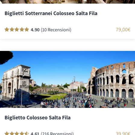
Biglietti Sotterranei Colosseo Salta Fila
79,00
€
4.90
(10 Recensioni)
Valutato
10
100
su 5 su base di
recensioni
Biglietto Colosseo Salta Fila
39,90
€
4.61
(216 Recensioni)