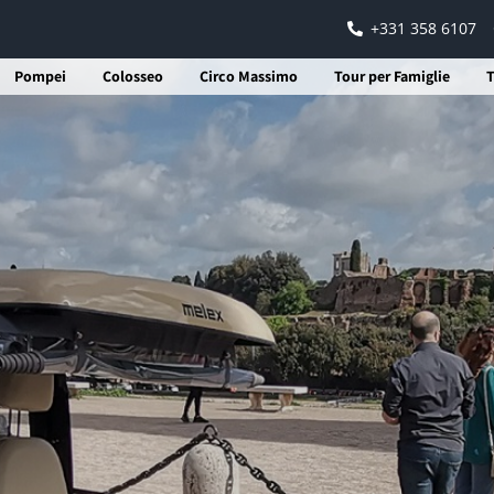
+331 358 6107
Pompei
Colosseo
Circo Massimo
Tour per Famiglie
T