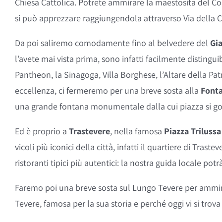
Chiesa Cattolica. Potrete ammirare la maestosità del Co
si può apprezzare raggiungendola attraverso Via della C
Da poi saliremo comodamente fino al belvedere del
Gi
l’avete mai vista prima, sono infatti facilmente distingui
Pantheon, la Sinagoga, Villa Borghese, l’Altare della P
eccellenza, ci fermeremo per una breve sosta alla
Fonta
una grande fontana monumentale dalla cui piazza si 
Ed è proprio a
Trastevere
, nella famosa
Piazza Trilussa
vicoli più iconici della città, infatti il quartiere di Tras
ristoranti tipici più autentici: la nostra guida locale potrà
Faremo poi una breve sosta sul Lungo Tevere per ammi
Tevere, famosa per la sua storia e perché oggi vi si trov