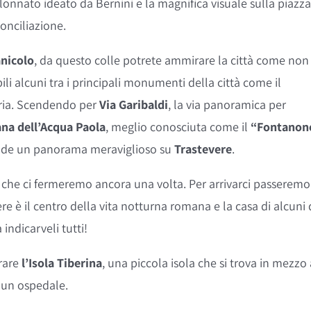
lonnato ideato da Bernini e la magnifica visuale sulla piazz
onciliazione.
anicolo
, da questo colle potrete ammirare la città come non
bili alcuni tra i principali monumenti della città come il
atria. Scendendo per
Via Garibaldi
, la via panoramica per
na dell’Acqua Paola
, meglio conosciuta come il
“Fontanon
gode un panorama meraviglioso su
Trastevere
.
che ci fermeremo ancora una volta. Per arrivarci passeremo
tevere è il centro della vita notturna romana e la casa di alcuni 
 indicarveli tutti!
rare
l’Isola Tiberina
, una piccola isola che si trova in mezzo 
a un ospedale.