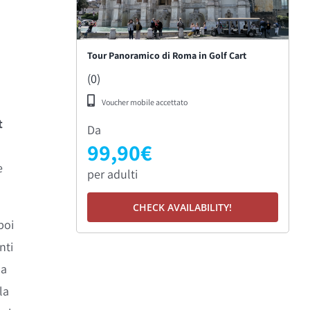
Tour Panoramico di Roma in Golf Cart
(0)
Voucher mobile accettato
t
Da
99,90
€
e
per adulti
CHECK AVAILABILITY!
poi
nti
la
la