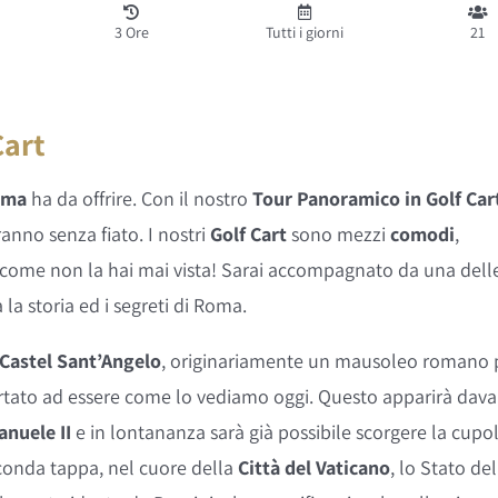
3 Ore
Tutti i giorni
21
Cart
oma
ha da offrire. Con il nostro
Tour Panoramico in Golf Car
anno senza fiato. I nostri
Golf Cart
sono mezzi
comodi
,
 come non la hai mai vista! Sarai accompagnato da una dell
 la storia ed i segreti di Roma.
Castel Sant’Angelo
, originariamente un mausoleo romano 
tato ad essere come lo vediamo oggi. Questo apparirà dava
anuele II
e in lontananza sarà già possibile scorgere la cupo
seconda tappa, nel cuore della
Città del Vaticano
, lo Stato del