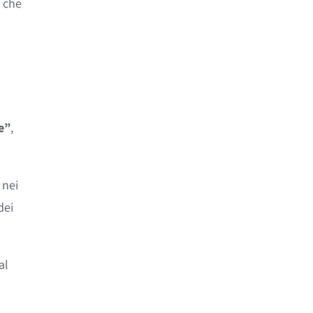
a che
e”
,
 nei
dei
al