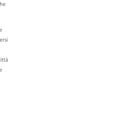
che
e
ersi
ittà
e